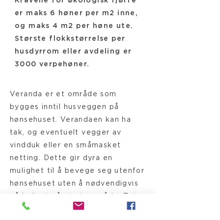
Kravene for økologisk fjørfe
er maks 6 høner per m2 inne,
og maks 4 m2 per høne ute.
Største flokkstørrelse per
husdyrrom eller avdeling er
3000 verpehøner.
Veranda er et område som
bygges inntil husveggen på
hønsehuset. Verandaen kan ha
tak, og eventuelt vegger av
vindduk eller en småmasket
netting. Dette gir dyra en
mulighet til å bevege seg utenfor
hønsehuset uten å nødvendigvis
gå helt ut på et uteområde. Toten
Eggpakkeri anbefaler alltid at