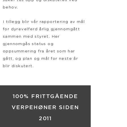
saker tas opp og diskuteres ved
behov.
I tillegg blir vår rapportering av mål
for dyrevelferd årlig gjennomgått
sammen med styret. Her
gjennomgås status og
oppsummering fra året som har
gått, og plan og mål for neste år
blir diskutert.
100% FRITTGÅENDE
VERPEHØNER SIDEN
2011