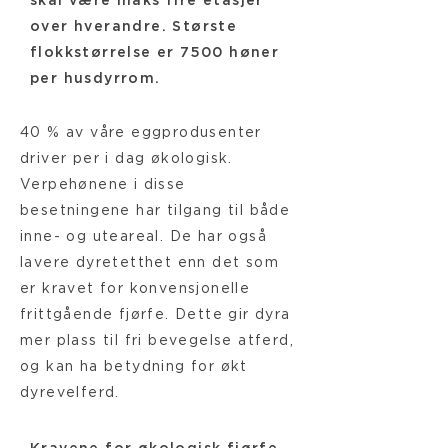
skal være maks fire etasjer
over hverandre. Største
flokkstørrelse er 7500 høner
per husdyrrom.
40 % av våre eggprodusenter
driver per i dag økologisk.
Verpehønene i disse
besetningene har tilgang til både
inne- og uteareal. De har også
lavere dyretetthet enn det som
er kravet for konvensjonelle
frittgående fjørfe. Dette gir dyra
mer plass til fri bevegelse atferd,
og kan ha betydning for økt
dyrevelferd.