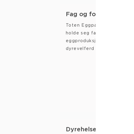
Fag og forskning
Toten Eggpakkeri er opptat
holde seg faglig oppdatert 
eggproduksjon, ernæring,
dyrevelferd og dyrehelse.
Dyrehelse