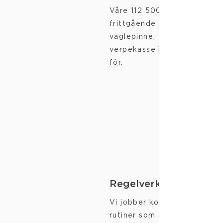
Våre 112 500 verpehøner er
frittgående og har tilgang ti
vaglepinne, strøbad og
verpekasse i tillegg til vann
fôr.
Regelverk
Vi jobber kontinuerlig med b
rutiner som sikrer god hels