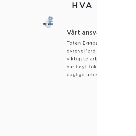
HVA VI GJØ
Vårt ansvar
Toten Eggpakkeri anser
dyrevelferd som et av våre
viktigste arbeidsområder og
har høyt fokus på dette i vå
daglige arbeid.