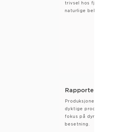
trivsel hos fjørfe, samt dyra
naturlige behov.
Rapportering
Produksjonen er stabil og vi
dyktige produsenter med h
fokus på dyrevelferd i sin
besetning.