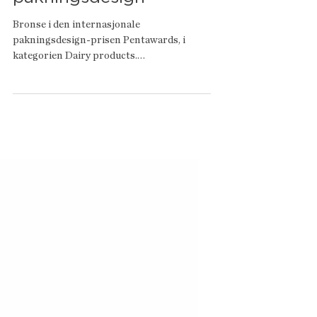
Bronse i
pakningsdesign
Bronse i den internasjonale
pakningsdesign-prisen Pentawards, i
kategorien Dairy products.
http://www.pentawards.org/winners/?
p=22541