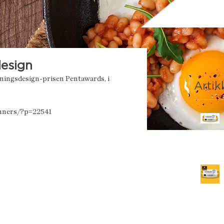
design
kningsdesign-prisen Pentawards, i 
Artik
nners/?p=22541