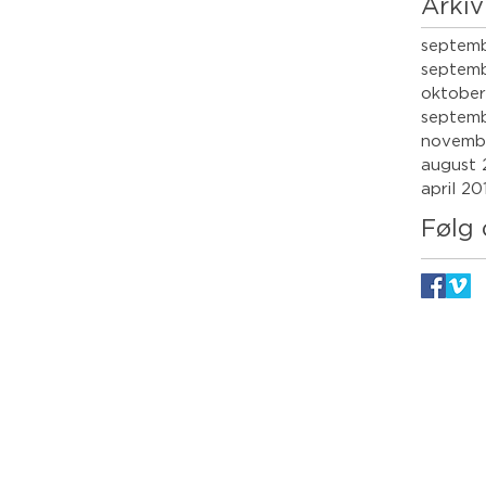
Arkiv
septem
septemb
oktober
septem
novemb
august 
april 20
Følg 